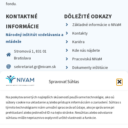
fondu.
KONTAKTNÉ
DÔLEŽITÉ ODKAZY
Základné informácie o NIVaM
INFORMÁCIE
Kontakty
Národný inštitút vzdelávania a
mládeže
Kariéra
Kde nás nájdete
Stromová 1, 831 01
Bratislava
Pracoviská NIVaM
sekretariat.gr@nivam.sk
Dokumenty inštitúcie
IČO: 00164348
Knižnica
Spravovať Súhlas
DIČ: 2020798714
Na poskytovanie tých najlepších skúseností používame technológie, ako sú
súbory cookie na ukladanie a/alebo prístup k informáciám o zariadení. Súhlas s
týmito technológiami nám umožní spracovávať údaje, ako je správanie pri
prehliadaní alebo jedinečné ID na tejto stránke. Nesúhlas alebo odvolanie
Zásady ochrany súkromia
súhlasu môže nepriaznivo ovplyvniť určité vlastnosti a funkcie.
Vyhlásenie o prístupnosti