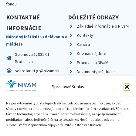
fondu.
KONTAKTNÉ
DÔLEŽITÉ ODKAZY
Základné informácie o NIVaM
INFORMÁCIE
Kontakty
Národný inštitút vzdelávania a
mládeže
Kariéra
Kde nás nájdete
Stromová 1, 831 01
Bratislava
Pracoviská NIVaM
sekretariat.gr@nivam.sk
Dokumenty inštitúcie
IČO: 00164348
Knižnica
Spravovať Súhlas
DIČ: 2020798714
Na poskytovanie tých najlepších skúseností používame technológie, ako sú
súbory cookie na ukladanie a/alebo prístup k informáciám o zariadení. Súhlas s
týmito technológiami nám umožní spracovávať údaje, ako je správanie pri
prehliadaní alebo jedinečné ID na tejto stránke. Nesúhlas alebo odvolanie
Zásady ochrany súkromia
súhlasu môže nepriaznivo ovplyvniť určité vlastnosti a funkcie.
Vyhlásenie o prístupnosti