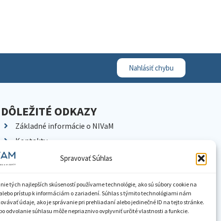
Nahlásiť chybu
DÔLEŽITÉ ODKAZY
Základné informácie o NIVaM
Kontakty
Kariéra
Spravovať Súhlas
Kde nás nájdete
Pracoviská NIVaM
nie tých najlepších skúseností používame technológie, ako sú súbory cookie na
alebo prístup k informáciám o zariadení. Súhlas s týmito technológiami nám
Dokumenty inštitúcie
vávať údaje, ako je správanie pri prehliadaní alebo jedinečné ID na tejto stránke.
o odvolanie súhlasu môže nepriaznivo ovplyvniť určité vlastnosti a funkcie.
Knižnica