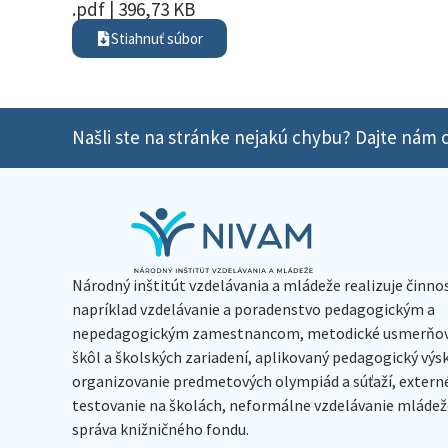
.pdf | 396,73 KB
Stiahnuť súbor
Našli ste na stránke nejakú chybu? Dajte nám o
Národný inštitút vzdelávania a mládeže realizuje činno
napríklad vzdelávanie a poradenstvo pedagogickým a
nepedagogickým zamestnancom, metodické usmerňov
škôl a školských zariadení, aplikovaný pedagogický vý
organizovanie predmetových olympiád a súťaží, extern
testovanie na školách, neformálne vzdelávanie mládeže
správa knižničného fondu.