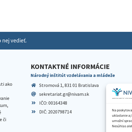
 nej vedieť.
KONTAKTNÉ INFORMÁCIE
Národný inštitút vzdelávania a mládeže
sti ako
Stromová 1, 831 01 Bratislava
sekretariat.gr@nivam.sk
anie
IČO: 00164348
skum,
Na poskytova
DIČ: 2020798714
é
ukladanie a/
 či
umožní spraco
Nesúhlas aleb