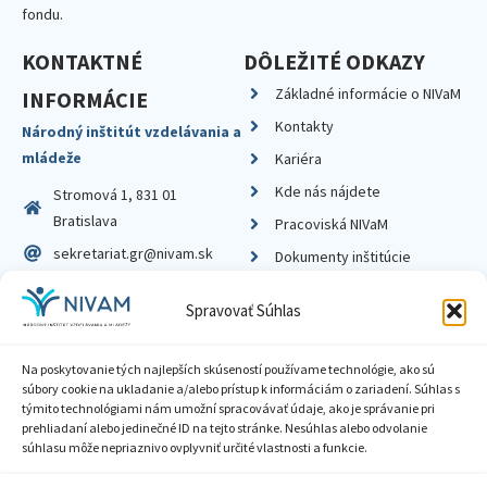
fondu.
KONTAKTNÉ
DÔLEŽITÉ ODKAZY
Základné informácie o NIVaM
INFORMÁCIE
Kontakty
Národný inštitút vzdelávania a
mládeže
Kariéra
Kde nás nájdete
Stromová 1, 831 01
Bratislava
Pracoviská NIVaM
sekretariat.gr@nivam.sk
Dokumenty inštitúcie
IČO: 00164348
Knižnica
Spravovať Súhlas
DIČ: 2020798714
Na poskytovanie tých najlepších skúseností používame technológie, ako sú
súbory cookie na ukladanie a/alebo prístup k informáciám o zariadení. Súhlas s
týmito technológiami nám umožní spracovávať údaje, ako je správanie pri
prehliadaní alebo jedinečné ID na tejto stránke. Nesúhlas alebo odvolanie
Zásady ochrany súkromia
súhlasu môže nepriaznivo ovplyvniť určité vlastnosti a funkcie.
Vyhlásenie o prístupnosti