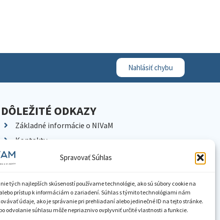
Nahlásiť chybu
DÔLEŽITÉ ODKAZY
Základné informácie o NIVaM
Kontakty
Kariéra
Spravovať Súhlas
Kde nás nájdete
Pracoviská NIVaM
nie tých najlepších skúseností používame technológie, ako sú súbory cookie na
alebo prístup k informáciám o zariadení. Súhlas s týmito technológiami nám
Dokumenty inštitúcie
vávať údaje, ako je správanie pri prehliadaní alebo jedinečné ID na tejto stránke.
o odvolanie súhlasu môže nepriaznivo ovplyvniť určité vlastnosti a funkcie.
Knižnica