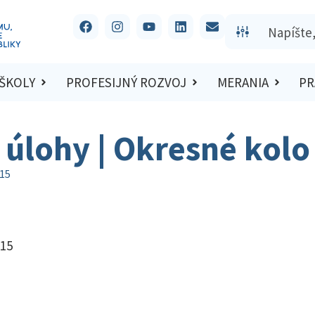
 ŠKOLY
PROFESIJNÝ ROZVOJ
MERANIA
PR
 úlohy | Okresné kol
015
015