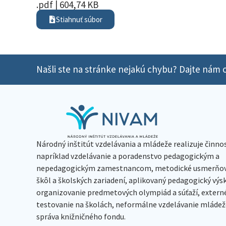
.pdf | 604,74 KB
Stiahnuť súbor
Našli ste na stránke nejakú chybu? Dajte nám o
Národný inštitút vzdelávania a mládeže realizuje činno
napríklad vzdelávanie a poradenstvo pedagogickým a
nepedagogickým zamestnancom, metodické usmerňov
škôl a školských zariadení, aplikovaný pedagogický vý
organizovanie predmetových olympiád a súťaží, extern
testovanie na školách, neformálne vzdelávanie mládeže
správa knižničného fondu.