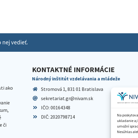
 nej vedieť.
KONTAKTNÉ INFORMÁCIE
Národný inštitút vzdelávania a mládeže
sti ako
Stromová 1, 831 01 Bratislava
sekretariat.gr@nivam.sk
anie
IČO: 00164348
skum,
Na poskytova
DIČ: 2020798714
é
ukladanie a/
 či
umožní spraco
Nesúhlas aleb