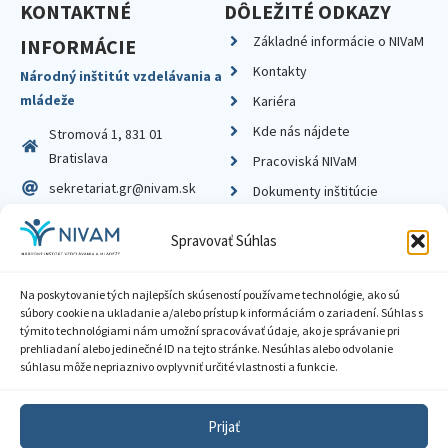
KONTAKTNÉ
DÔLEŽITÉ ODKAZY
Základné informácie o NIVaM
INFORMÁCIE
Kontakty
Národný inštitút vzdelávania a
mládeže
Kariéra
Kde nás nájdete
Stromová 1, 831 01
Bratislava
Pracoviská NIVaM
sekretariat.gr@nivam.sk
Dokumenty inštitúcie
IČO: 00164348
Knižnica
Spravovať Súhlas
DIČ: 2020798714
Na poskytovanie tých najlepších skúseností používame technológie, ako sú
súbory cookie na ukladanie a/alebo prístup k informáciám o zariadení. Súhlas s
týmito technológiami nám umožní spracovávať údaje, ako je správanie pri
prehliadaní alebo jedinečné ID na tejto stránke. Nesúhlas alebo odvolanie
Zásady ochrany súkromia
súhlasu môže nepriaznivo ovplyvniť určité vlastnosti a funkcie.
Vyhlásenie o prístupnosti
Prijať
Sprístupnenie informácií