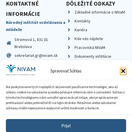
KONTAKTNÉ
DÔLEŽITÉ ODKAZY
Základné informácie o NIVaM
INFORMÁCIE
Kontakty
Národný inštitút vzdelávania a
mládeže
Kariéra
Kde nás nájdete
Stromová 1, 831 01
Bratislava
Pracoviská NIVaM
sekretariat.gr@nivam.sk
Dokumenty inštitúcie
IČO: 00164348
Knižnica
Spravovať Súhlas
DIČ: 2020798714
Na poskytovanie tých najlepších skúseností používame technológie, ako sú
súbory cookie na ukladanie a/alebo prístup k informáciám o zariadení. Súhlas s
týmito technológiami nám umožní spracovávať údaje, ako je správanie pri
prehliadaní alebo jedinečné ID na tejto stránke. Nesúhlas alebo odvolanie
Zásady ochrany súkromia
súhlasu môže nepriaznivo ovplyvniť určité vlastnosti a funkcie.
Vyhlásenie o prístupnosti
Prijať
Sprístupnenie informácií