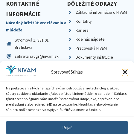
KONTAKTNÉ
DÔLEŽITÉ ODKAZY
Základné informácie o NIVaM
INFORMÁCIE
Kontakty
Národný inštitút vzdelávania a
mládeže
Kariéra
Kde nás nájdete
Stromová 1, 831 01
Bratislava
Pracoviská NIVaM
sekretariat.gr@nivam.sk
Dokumenty inštitúcie
IČO: 00164348
Knižnica
Spravovať Súhlas
DIČ: 2020798714
Na poskytovanie tých najlepších skúseností používame technológie, ako sú
súbory cookie na ukladanie a/alebo prístup k informáciám o zariadení. Súhlas s
týmito technológiami nám umožní spracovávať údaje, ako je správanie pri
prehliadaní alebo jedinečné ID na tejto stránke. Nesúhlas alebo odvolanie
Zásady ochrany súkromia
súhlasu môže nepriaznivo ovplyvniť určité vlastnosti a funkcie.
Vyhlásenie o prístupnosti
Prijať
Sprístupnenie informácií