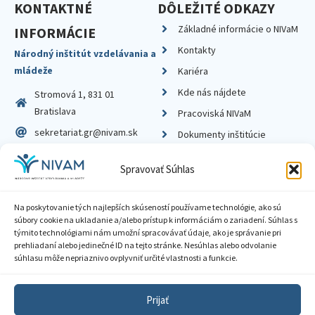
KONTAKTNÉ
DÔLEŽITÉ ODKAZY
Základné informácie o NIVaM
INFORMÁCIE
Kontakty
Národný inštitút vzdelávania a
mládeže
Kariéra
Kde nás nájdete
Stromová 1, 831 01
Bratislava
Pracoviská NIVaM
sekretariat.gr@nivam.sk
Dokumenty inštitúcie
IČO: 00164348
Knižnica
Spravovať Súhlas
DIČ: 2020798714
Na poskytovanie tých najlepších skúseností používame technológie, ako sú
súbory cookie na ukladanie a/alebo prístup k informáciám o zariadení. Súhlas s
týmito technológiami nám umožní spracovávať údaje, ako je správanie pri
prehliadaní alebo jedinečné ID na tejto stránke. Nesúhlas alebo odvolanie
Zásady ochrany súkromia
súhlasu môže nepriaznivo ovplyvniť určité vlastnosti a funkcie.
Vyhlásenie o prístupnosti
Prijať
Sprístupnenie informácií