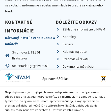
na školách, neformálne vzdelávanie mládeže či správa knižničného
fondu.
KONTAKTNÉ
DÔLEŽITÉ ODKAZY
Základné informácie o NIVaM
INFORMÁCIE
Kontakty
Národný inštitút vzdelávania a
mládeže
Kariéra
Kde nás nájdete
Stromová 1, 831 01
Bratislava
Pracoviská NIVaM
sekretariat.gr@nivam.sk
Dokumenty inštitúcie
IČO: 00164348
Knižnica
Spravovať Súhlas
DIČ: 2020798714
Na poskytovanie tých najlepších skúseností používame technológie, ako sú
súbory cookie na ukladanie a/alebo prístup k informáciám o zariadení. Súhlas s
týmito technológiami nám umožní spracovávať údaje, ako je správanie pri
prehliadaní alebo jedinečné ID na tejto stránke. Nesúhlas alebo odvolanie
Zásady ochrany súkromia
súhlasu môže nepriaznivo ovplyvniť určité vlastnosti a funkcie.