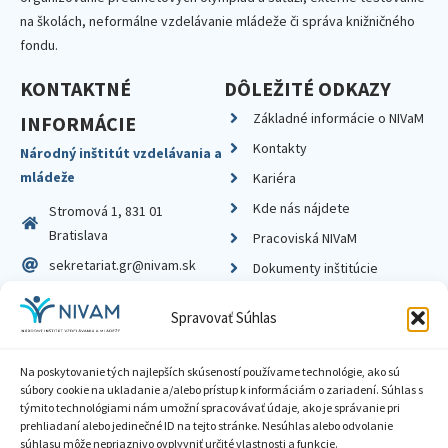
na školách, neformálne vzdelávanie mládeže či správa knižničného
fondu.
KONTAKTNÉ
DÔLEŽITÉ ODKAZY
Základné informácie o NIVaM
INFORMÁCIE
Kontakty
Národný inštitút vzdelávania a
mládeže
Kariéra
Kde nás nájdete
Stromová 1, 831 01
Bratislava
Pracoviská NIVaM
sekretariat.gr@nivam.sk
Dokumenty inštitúcie
IČO: 00164348
Knižnica
Spravovať Súhlas
DIČ: 2020798714
Na poskytovanie tých najlepších skúseností používame technológie, ako sú
súbory cookie na ukladanie a/alebo prístup k informáciám o zariadení. Súhlas s
týmito technológiami nám umožní spracovávať údaje, ako je správanie pri
prehliadaní alebo jedinečné ID na tejto stránke. Nesúhlas alebo odvolanie
Zásady ochrany súkromia
súhlasu môže nepriaznivo ovplyvniť určité vlastnosti a funkcie.