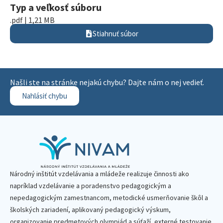
Typ a veľkosť súboru
.pdf | 1,21 MB
Stiahnuť súbor
Našli ste na stránke nejakú chybu? Dajte nám o nej vedieť.
Nahlásiť chybu
Národný inštitút vzdelávania a mládeže realizuje činnosti ako
napríklad vzdelávanie a poradenstvo pedagogickým a
nepedagogickým zamestnancom, metodické usmerňovanie škôl a
školských zariadení, aplikovaný pedagogický výskum,
organizovanie predmetových olympiád a súťaží, externé testovanie