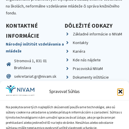
na školách, neformálne vzdelávanie mládeže či správa knižničného
fondu.
KONTAKTNÉ
DÔLEŽITÉ ODKAZY
Základné informácie o NIVaM
INFORMÁCIE
Kontakty
Národný inštitút vzdelávania a
mládeže
Kariéra
Kde nás nájdete
Stromová 1, 831 01
Bratislava
Pracoviská NIVaM
sekretariat.gr@nivam.sk
Dokumenty inštitúcie
IČO: 00164348
Knižnica
Spravovať Súhlas
DIČ: 2020798714
Na poskytovanie tých najlepších skúseností používame technológie, ako sú
súbory cookie na ukladanie a/alebo prístup k informáciám o zariadení. Súhlas s
týmito technológiami nám umožní spracovávať údaje, ako je správanie pri
prehliadaní alebo jedinečné ID na tejto stránke. Nesúhlas alebo odvolanie
Zásady ochrany súkromia
súhlasu môže nepriaznivo ovplyvniť určité vlastnosti a funkcie.