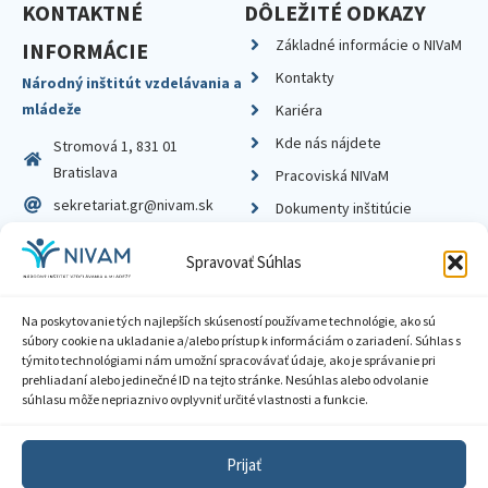
KONTAKTNÉ
DÔLEŽITÉ ODKAZY
Základné informácie o NIVaM
INFORMÁCIE
Kontakty
Národný inštitút vzdelávania a
mládeže
Kariéra
Kde nás nájdete
Stromová 1, 831 01
Bratislava
Pracoviská NIVaM
sekretariat.gr@nivam.sk
Dokumenty inštitúcie
IČO: 00164348
Knižnica
Spravovať Súhlas
DIČ: 2020798714
Na poskytovanie tých najlepších skúseností používame technológie, ako sú
súbory cookie na ukladanie a/alebo prístup k informáciám o zariadení. Súhlas s
týmito technológiami nám umožní spracovávať údaje, ako je správanie pri
prehliadaní alebo jedinečné ID na tejto stránke. Nesúhlas alebo odvolanie
Zásady ochrany súkromia
súhlasu môže nepriaznivo ovplyvniť určité vlastnosti a funkcie.
Vyhlásenie o prístupnosti
Prijať
Sprístupnenie informácií