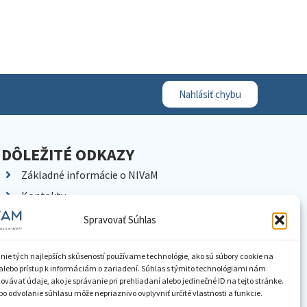
Nahlásiť chybu
DÔLEŽITÉ ODKAZY
Základné informácie o NIVaM
Kontakty
Kariéra
Spravovať Súhlas
Kde nás nájdete
Pracoviská NIVaM
nie tých najlepších skúseností používame technológie, ako sú súbory cookie na
alebo prístup k informáciám o zariadení. Súhlas s týmito technológiami nám
Dokumenty inštitúcie
vávať údaje, ako je správanie pri prehliadaní alebo jedinečné ID na tejto stránke.
o odvolanie súhlasu môže nepriaznivo ovplyvniť určité vlastnosti a funkcie.
Knižnica