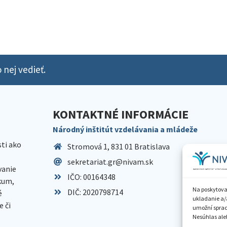
 nej vedieť.
KONTAKTNÉ INFORMÁCIE
Národný inštitút vzdelávania a mládeže
sti ako
Stromová 1, 831 01 Bratislava
sekretariat.gr@nivam.sk
anie
IČO: 00164348
skum,
Na poskytova
DIČ: 2020798714
é
ukladanie a/
 či
umožní spraco
Nesúhlas aleb