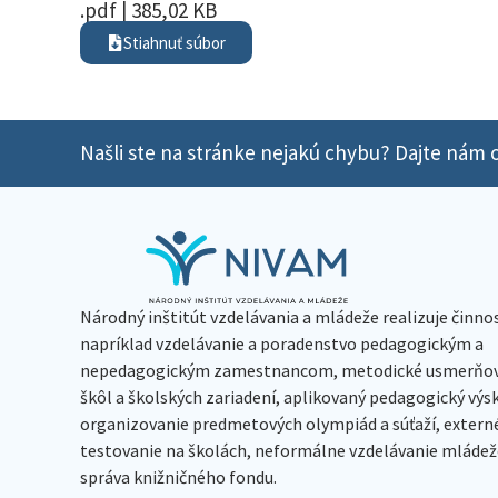
.pdf | 385,02 KB
Stiahnuť súbor
Našli ste na stránke nejakú chybu? Dajte nám o
Národný inštitút vzdelávania a mládeže realizuje činno
napríklad vzdelávanie a poradenstvo pedagogickým a
nepedagogickým zamestnancom, metodické usmerňov
škôl a školských zariadení, aplikovaný pedagogický vý
organizovanie predmetových olympiád a súťaží, extern
testovanie na školách, neformálne vzdelávanie mládeže
správa knižničného fondu.