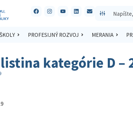
 ŠKOLY
PROFESIJNÝ ROZVOJ
MERANIA
PR
listina kategórie D –
9
19