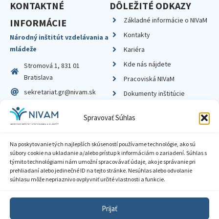
KONTAKTNÉ
DÔLEŽITÉ ODKAZY
Základné informácie o NIVaM
INFORMÁCIE
Kontakty
Národný inštitút vzdelávania a
mládeže
Kariéra
Kde nás nájdete
Stromová 1, 831 01
Bratislava
Pracoviská NIVaM
sekretariat.gr@nivam.sk
Dokumenty inštitúcie
IČO: 00164348
Knižnica
Spravovať Súhlas
DIČ: 2020798714
Na poskytovanie tých najlepších skúseností používame technológie, ako sú
súbory cookie na ukladanie a/alebo prístup k informáciám o zariadení. Súhlas s
týmito technológiami nám umožní spracovávať údaje, ako je správanie pri
prehliadaní alebo jedinečné ID na tejto stránke. Nesúhlas alebo odvolanie
Zásady ochrany súkromia
súhlasu môže nepriaznivo ovplyvniť určité vlastnosti a funkcie.
Vyhlásenie o prístupnosti
Prijať
Sprístupnenie informácií