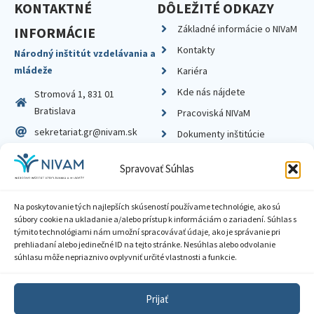
KONTAKTNÉ
DÔLEŽITÉ ODKAZY
Základné informácie o NIVaM
INFORMÁCIE
Kontakty
Národný inštitút vzdelávania a
mládeže
Kariéra
Kde nás nájdete
Stromová 1, 831 01
Bratislava
Pracoviská NIVaM
sekretariat.gr@nivam.sk
Dokumenty inštitúcie
IČO: 00164348
Knižnica
Spravovať Súhlas
DIČ: 2020798714
Na poskytovanie tých najlepších skúseností používame technológie, ako sú
súbory cookie na ukladanie a/alebo prístup k informáciám o zariadení. Súhlas s
týmito technológiami nám umožní spracovávať údaje, ako je správanie pri
prehliadaní alebo jedinečné ID na tejto stránke. Nesúhlas alebo odvolanie
Zásady ochrany súkromia
súhlasu môže nepriaznivo ovplyvniť určité vlastnosti a funkcie.
Vyhlásenie o prístupnosti
Prijať
Sprístupnenie informácií