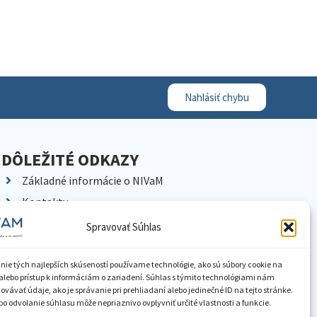
Nahlásiť chybu
DÔLEŽITÉ ODKAZY
Základné informácie o NIVaM
Kontakty
Kariéra
Spravovať Súhlas
Kde nás nájdete
Pracoviská NIVaM
nie tých najlepších skúseností používame technológie, ako sú súbory cookie na
alebo prístup k informáciám o zariadení. Súhlas s týmito technológiami nám
Dokumenty inštitúcie
vávať údaje, ako je správanie pri prehliadaní alebo jedinečné ID na tejto stránke.
o odvolanie súhlasu môže nepriaznivo ovplyvniť určité vlastnosti a funkcie.
Knižnica