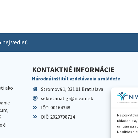
 nej vedieť.
KONTAKTNÉ INFORMÁCIE
Národný inštitút vzdelávania a mládeže
sti ako
Stromová 1, 831 01 Bratislava
sekretariat.gr@nivam.sk
anie
IČO: 00164348
skum,
Na poskytova
DIČ: 2020798714
é
ukladanie a/
 či
umožní spraco
Nesúhlas aleb