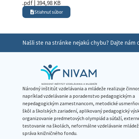
.pdf | 394,98 KB
Stiahnuť súbor
Našli ste na stránke nejakú chybu? Dajte nám o
Národný inštitút vzdelávania a mládeže realizuje činno
napríklad vzdelávanie a poradenstvo pedagogickým a
nepedagogickým zamestnancom, metodické usmerňov
škôl a školských zariadení, aplikovaný pedagogický vý
organizovanie predmetových olympiád a súťaží, extern
testovanie na školách, neformálne vzdelávanie mládeže
správa knižničného fondu.