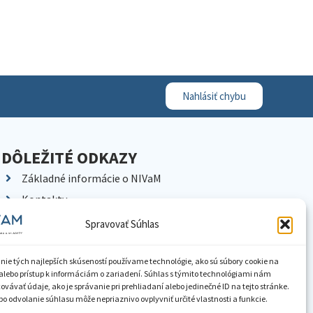
Nahlásiť chybu
DÔLEŽITÉ ODKAZY
Základné informácie o NIVaM
Kontakty
Kariéra
Spravovať Súhlas
Kde nás nájdete
Pracoviská NIVaM
nie tých najlepších skúseností používame technológie, ako sú súbory cookie na
alebo prístup k informáciám o zariadení. Súhlas s týmito technológiami nám
Dokumenty inštitúcie
vávať údaje, ako je správanie pri prehliadaní alebo jedinečné ID na tejto stránke.
o odvolanie súhlasu môže nepriaznivo ovplyvniť určité vlastnosti a funkcie.
Knižnica