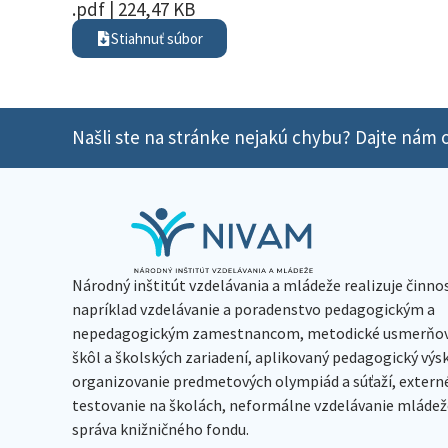
.pdf | 224,47 KB
Stiahnuť súbor
Našli ste na stránke nejakú chybu? Dajte nám o
Národný inštitút vzdelávania a mládeže realizuje činno
napríklad vzdelávanie a poradenstvo pedagogickým a
nepedagogickým zamestnancom, metodické usmerňov
škôl a školských zariadení, aplikovaný pedagogický vý
organizovanie predmetových olympiád a súťaží, extern
testovanie na školách, neformálne vzdelávanie mládeže
správa knižničného fondu.