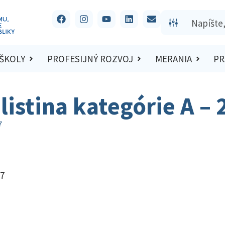
 ŠKOLY
PROFESIJNÝ ROZVOJ
MERANIA
PR
listina kategórie A –
7
17