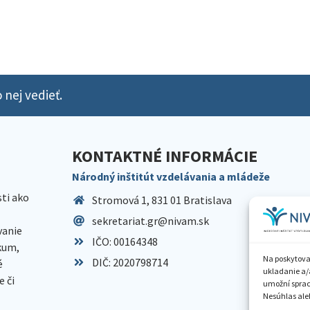
 nej vedieť.
KONTAKTNÉ INFORMÁCIE
Národný inštitút vzdelávania a mládeže
sti ako
Stromová 1, 831 01 Bratislava
sekretariat.gr@nivam.sk
anie
IČO: 00164348
skum,
Na poskytova
DIČ: 2020798714
é
ukladanie a/
 či
umožní spraco
Nesúhlas aleb