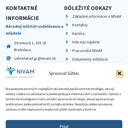
KONTAKTNÉ
DÔLEŽITÉ ODKAZY
Základné informácie o NIVaM
INFORMÁCIE
Kontakty
Národný inštitút vzdelávania a
mládeže
Kariéra
Kde nás nájdete
Stromová 1, 831 01
Bratislava
Pracoviská NIVaM
sekretariat.gr@nivam.sk
Dokumenty inštitúcie
IČO: 00164348
Knižnica
Spravovať Súhlas
DIČ: 2020798714
Na poskytovanie tých najlepších skúseností používame technológie, ako sú
súbory cookie na ukladanie a/alebo prístup k informáciám o zariadení. Súhlas s
týmito technológiami nám umožní spracovávať údaje, ako je správanie pri
prehliadaní alebo jedinečné ID na tejto stránke. Nesúhlas alebo odvolanie
Zásady ochrany súkromia
súhlasu môže nepriaznivo ovplyvniť určité vlastnosti a funkcie.
Vyhlásenie o prístupnosti
Prijať