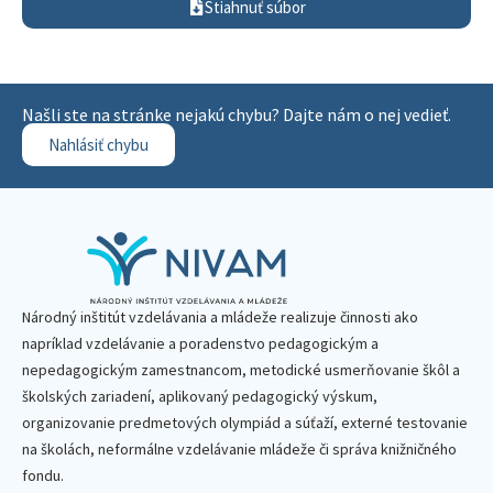
Stiahnuť súbor
Našli ste na stránke nejakú chybu? Dajte nám o nej vedieť.
Nahlásiť chybu
Národný inštitút vzdelávania a mládeže realizuje činnosti ako
napríklad vzdelávanie a poradenstvo pedagogickým a
nepedagogickým zamestnancom, metodické usmerňovanie škôl a
školských zariadení, aplikovaný pedagogický výskum,
organizovanie predmetových olympiád a súťaží, externé testovanie
na školách, neformálne vzdelávanie mládeže či správa knižničného
fondu.