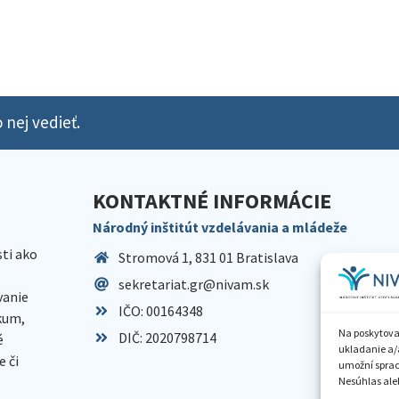
 nej vedieť.
KONTAKTNÉ INFORMÁCIE
Národný inštitút vzdelávania a mládeže
sti ako
Stromová 1, 831 01 Bratislava
sekretariat.gr@nivam.sk
anie
IČO: 00164348
skum,
Na poskytova
DIČ: 2020798714
é
ukladanie a/
 či
umožní spraco
Nesúhlas aleb