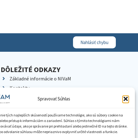
Nahlásiť chybu
DÔLEŽITÉ ODKAZY
Základné informácie o NIVaM
Kontakty
Kariéra
Spravovať Súhlas
Kde nás nájdete
Pracoviská NIVaM
nie tých najlepších skúseností používame technológie, ako sú súbory cookie na
alebo prístup k informáciám o zariadení. Súhlas s týmito technológiami nám
Dokumenty inštitúcie
vávať údaje, ako je správanie pri prehliadaní alebo jedinečné ID na tejto stránke.
o odvolanie súhlasu môže nepriaznivo ovplyvniť určité vlastnosti a funkcie.
Knižnica