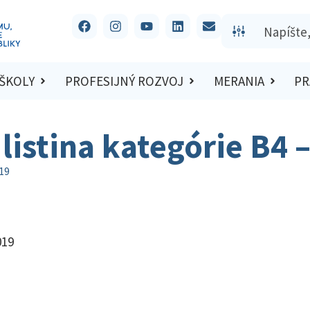
 ŠKOLY
PROFESIJNÝ ROZVOJ
MERANIA
PR
listina kategórie B4 
019
019