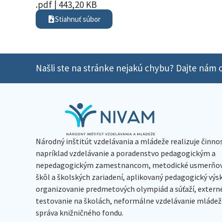
.pdf | 443,20 KB
Stiahnuť súbor
Našli ste na stránke nejakú chybu? Dajte nám o
Národný inštitút vzdelávania a mládeže realizuje činno
napríklad vzdelávanie a poradenstvo pedagogickým a
nepedagogickým zamestnancom, metodické usmerňov
škôl a školských zariadení, aplikovaný pedagogický vý
organizovanie predmetových olympiád a súťaží, extern
testovanie na školách, neformálne vzdelávanie mládeže
správa knižničného fondu.