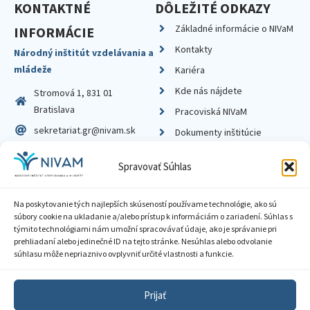
KONTAKTNÉ
DÔLEŽITÉ ODKAZY
Základné informácie o NIVaM
INFORMÁCIE
Kontakty
Národný inštitút vzdelávania a
mládeže
Kariéra
Kde nás nájdete
Stromová 1, 831 01
Bratislava
Pracoviská NIVaM
sekretariat.gr@nivam.sk
Dokumenty inštitúcie
IČO: 00164348
Knižnica
Spravovať Súhlas
DIČ: 2020798714
Na poskytovanie tých najlepších skúseností používame technológie, ako sú
súbory cookie na ukladanie a/alebo prístup k informáciám o zariadení. Súhlas s
týmito technológiami nám umožní spracovávať údaje, ako je správanie pri
prehliadaní alebo jedinečné ID na tejto stránke. Nesúhlas alebo odvolanie
Zásady ochrany súkromia
súhlasu môže nepriaznivo ovplyvniť určité vlastnosti a funkcie.
Vyhlásenie o prístupnosti
Prijať
Sprístupnenie informácií