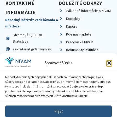
KONTAKTNÉ
DÔLEŽITÉ ODKAZY
Základné informácie o NIVaM
INFORMÁCIE
Kontakty
Národný inštitút vzdelávania a
mládeže
Kariéra
Kde nás nájdete
Stromová 1, 831 01
Bratislava
Pracoviská NIVaM
sekretariat.gr@nivam.sk
Dokumenty inštitúcie
IČO: 00164348
Knižnica
Spravovať Súhlas
DIČ: 2020798714
Na poskytovanie tých najlepších skúseností používame technológie, ako sú
súbory cookie na ukladanie a/alebo prístup k informáciám o zariadení. Súhlas s
týmito technológiami nám umožní spracovávať údaje, ako je správanie pri
prehliadaní alebo jedinečné ID na tejto stránke. Nesúhlas alebo odvolanie
Zásady ochrany súkromia
súhlasu môže nepriaznivo ovplyvniť určité vlastnosti a funkcie.
Vyhlásenie o prístupnosti
Prijať
Sprístupnenie informácií