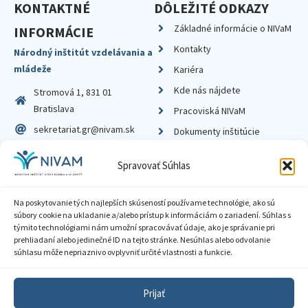
KONTAKTNÉ
DÔLEŽITÉ ODKAZY
Základné informácie o NIVaM
INFORMÁCIE
Kontakty
Národný inštitút vzdelávania a
mládeže
Kariéra
Kde nás nájdete
Stromová 1, 831 01
Bratislava
Pracoviská NIVaM
sekretariat.gr@nivam.sk
Dokumenty inštitúcie
IČO: 00164348
Knižnica
Spravovať Súhlas
DIČ: 2020798714
Na poskytovanie tých najlepších skúseností používame technológie, ako sú
súbory cookie na ukladanie a/alebo prístup k informáciám o zariadení. Súhlas s
týmito technológiami nám umožní spracovávať údaje, ako je správanie pri
prehliadaní alebo jedinečné ID na tejto stránke. Nesúhlas alebo odvolanie
Zásady ochrany súkromia
súhlasu môže nepriaznivo ovplyvniť určité vlastnosti a funkcie.
Vyhlásenie o prístupnosti
Prijať
Sprístupnenie informácií