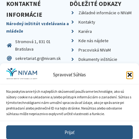
KONTAKTNÉ
DÔLEŽITÉ ODKAZY
Základné informácie o NIVaM
INFORMÁCIE
Kontakty
Národný inštitút vzdelávania a
mládeže
Kariéra
Kde nás nájdete
Stromová 1, 831 01
Bratislava
Pracoviská NIVaM
sekretariat.gr@nivam.sk
Dokumenty inštitúcie
IČO: 00164348
Knižnica
Spravovať Súhlas
DIČ: 2020798714
Na poskytovanie tých najlepších skúseností používame technológie, ako sú
súbory cookie na ukladanie a/alebo prístup k informáciám o zariadení. Súhlas s
týmito technológiami nám umožní spracovávať údaje, ako je správanie pri
prehliadaní alebo jedinečné ID na tejto stránke. Nesúhlas alebo odvolanie
Zásady ochrany súkromia
súhlasu môže nepriaznivo ovplyvniť určité vlastnosti a funkcie.
Vyhlásenie o prístupnosti
Prijať
Sprístupnenie informácií