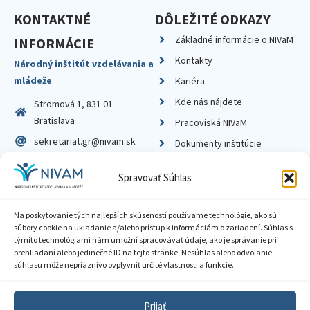
KONTAKTNÉ
DÔLEŽITÉ ODKAZY
Základné informácie o NIVaM
INFORMÁCIE
Kontakty
Národný inštitút vzdelávania a
mládeže
Kariéra
Kde nás nájdete
Stromová 1, 831 01
Bratislava
Pracoviská NIVaM
sekretariat.gr@nivam.sk
Dokumenty inštitúcie
IČO: 00164348
Knižnica
Spravovať Súhlas
DIČ: 2020798714
Na poskytovanie tých najlepších skúseností používame technológie, ako sú
súbory cookie na ukladanie a/alebo prístup k informáciám o zariadení. Súhlas s
týmito technológiami nám umožní spracovávať údaje, ako je správanie pri
prehliadaní alebo jedinečné ID na tejto stránke. Nesúhlas alebo odvolanie
Zásady ochrany súkromia
súhlasu môže nepriaznivo ovplyvniť určité vlastnosti a funkcie.
Vyhlásenie o prístupnosti
Prijať