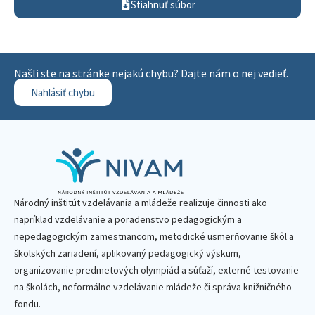
Stiahnuť súbor
Našli ste na stránke nejakú chybu? Dajte nám o nej vedieť.
Nahlásiť chybu
Národný inštitút vzdelávania a mládeže realizuje činnosti ako
napríklad vzdelávanie a poradenstvo pedagogickým a
nepedagogickým zamestnancom, metodické usmerňovanie škôl a
školských zariadení, aplikovaný pedagogický výskum,
organizovanie predmetových olympiád a súťaží, externé testovanie
na školách, neformálne vzdelávanie mládeže či správa knižničného
fondu.