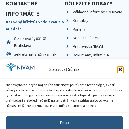
KONTAKTNÉ
DÔLEŽITÉ ODKAZY
Základné informácie o NIVaM
INFORMÁCIE
Kontakty
Národný inštitút vzdelávania a
mládeže
Kariéra
Kde nás nájdete
Stromová 1, 831 01
Bratislava
Pracoviská NIVaM
sekretariat.gr@nivam.sk
Dokumenty inštitúcie
IČO: 00164348
Knižnica
Spravovať Súhlas
DIČ: 2020798714
Na poskytovanie tých najlepších skúseností používame technológie, ako sú
súbory cookie na ukladanie a/alebo prístup k informáciám o zariadení. Súhlas s
týmito technológiami nám umožní spracovávať údaje, ako je správanie pri
prehliadaní alebo jedinečné ID na tejto stránke. Nesúhlas alebo odvolanie
Zásady ochrany súkromia
súhlasu môže nepriaznivo ovplyvniť určité vlastnosti a funkcie.
Vyhlásenie o prístupnosti
Prijať
Sprístupnenie informácií