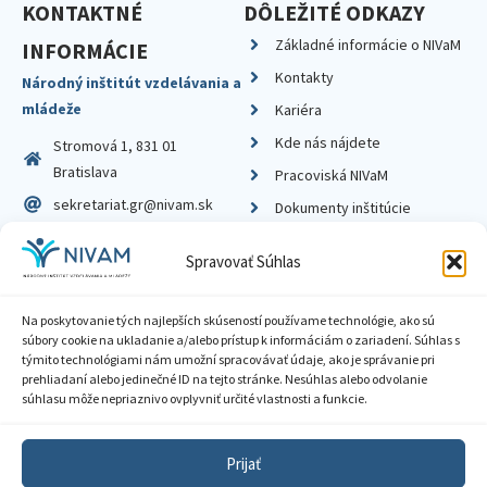
KONTAKTNÉ
DÔLEŽITÉ ODKAZY
Základné informácie o NIVaM
INFORMÁCIE
Kontakty
Národný inštitút vzdelávania a
mládeže
Kariéra
Kde nás nájdete
Stromová 1, 831 01
Bratislava
Pracoviská NIVaM
sekretariat.gr@nivam.sk
Dokumenty inštitúcie
IČO: 00164348
Knižnica
Spravovať Súhlas
DIČ: 2020798714
Na poskytovanie tých najlepších skúseností používame technológie, ako sú
súbory cookie na ukladanie a/alebo prístup k informáciám o zariadení. Súhlas s
týmito technológiami nám umožní spracovávať údaje, ako je správanie pri
prehliadaní alebo jedinečné ID na tejto stránke. Nesúhlas alebo odvolanie
Zásady ochrany súkromia
súhlasu môže nepriaznivo ovplyvniť určité vlastnosti a funkcie.
Vyhlásenie o prístupnosti
Prijať
Sprístupnenie informácií