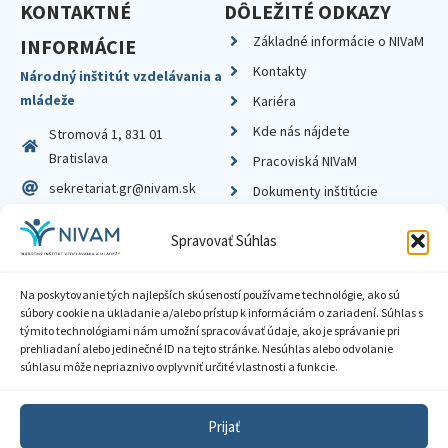
KONTAKTNÉ
DÔLEŽITÉ ODKAZY
Základné informácie o NIVaM
INFORMÁCIE
Kontakty
Národný inštitút vzdelávania a
mládeže
Kariéra
Kde nás nájdete
Stromová 1, 831 01
Bratislava
Pracoviská NIVaM
sekretariat.gr@nivam.sk
Dokumenty inštitúcie
IČO: 00164348
Knižnica
Spravovať Súhlas
DIČ: 2020798714
Na poskytovanie tých najlepších skúseností používame technológie, ako sú
súbory cookie na ukladanie a/alebo prístup k informáciám o zariadení. Súhlas s
týmito technológiami nám umožní spracovávať údaje, ako je správanie pri
prehliadaní alebo jedinečné ID na tejto stránke. Nesúhlas alebo odvolanie
Zásady ochrany súkromia
súhlasu môže nepriaznivo ovplyvniť určité vlastnosti a funkcie.
Vyhlásenie o prístupnosti
Prijať
Sprístupnenie informácií