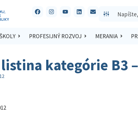
 ŠKOLY
PROFESIJNÝ ROZVOJ
MERANIA
PR
listina kategórie B3 
012
012