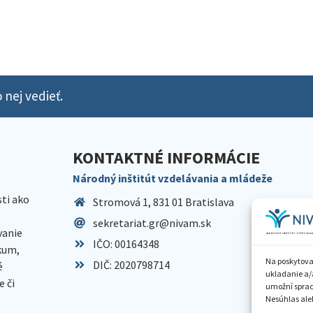
 nej vedieť.
KONTAKTNÉ INFORMÁCIE
Národný inštitút vzdelávania a mládeže
sti ako
Stromová 1, 831 01 Bratislava
sekretariat.gr@nivam.sk
anie
IČO: 00164348
skum,
Na poskytova
DIČ: 2020798714
é
ukladanie a/
 či
umožní spraco
Nesúhlas aleb