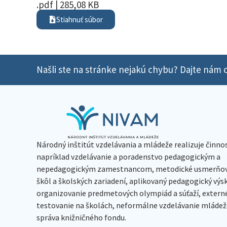
.pdf | 285,08 KB
Stiahnuť súbor
Našli ste na stránke nejakú chybu? Dajte nám o
Národný inštitút vzdelávania a mládeže realizuje činno
napríklad vzdelávanie a poradenstvo pedagogickým a
nepedagogickým zamestnancom, metodické usmerňov
škôl a školských zariadení, aplikovaný pedagogický vý
organizovanie predmetových olympiád a súťaží, extern
testovanie na školách, neformálne vzdelávanie mládeže
správa knižničného fondu.