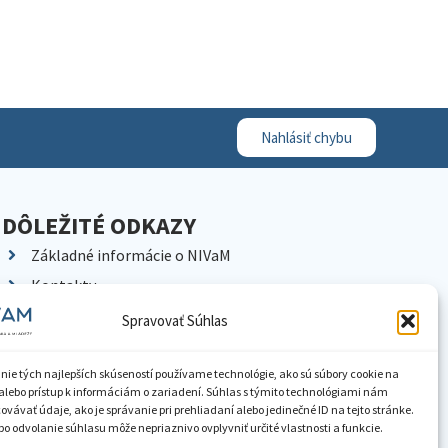
Nahlásiť chybu
DÔLEŽITÉ ODKAZY
Základné informácie o NIVaM
Kontakty
Kariéra
Spravovať Súhlas
Kde nás nájdete
Pracoviská NIVaM
nie tých najlepších skúseností používame technológie, ako sú súbory cookie na
alebo prístup k informáciám o zariadení. Súhlas s týmito technológiami nám
Dokumenty inštitúcie
vávať údaje, ako je správanie pri prehliadaní alebo jedinečné ID na tejto stránke.
o odvolanie súhlasu môže nepriaznivo ovplyvniť určité vlastnosti a funkcie.
Knižnica