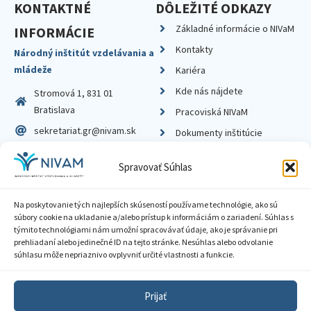
KONTAKTNÉ
DÔLEŽITÉ ODKAZY
Základné informácie o NIVaM
INFORMÁCIE
Kontakty
Národný inštitút vzdelávania a
mládeže
Kariéra
Kde nás nájdete
Stromová 1, 831 01
Bratislava
Pracoviská NIVaM
sekretariat.gr@nivam.sk
Dokumenty inštitúcie
IČO: 00164348
Knižnica
Spravovať Súhlas
DIČ: 2020798714
Na poskytovanie tých najlepších skúseností používame technológie, ako sú
súbory cookie na ukladanie a/alebo prístup k informáciám o zariadení. Súhlas s
týmito technológiami nám umožní spracovávať údaje, ako je správanie pri
prehliadaní alebo jedinečné ID na tejto stránke. Nesúhlas alebo odvolanie
Zásady ochrany súkromia
súhlasu môže nepriaznivo ovplyvniť určité vlastnosti a funkcie.
Vyhlásenie o prístupnosti
Prijať
Sprístupnenie informácií