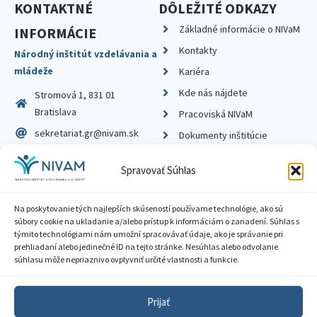
KONTAKTNÉ
DÔLEŽITÉ ODKAZY
Základné informácie o NIVaM
INFORMÁCIE
Kontakty
Národný inštitút vzdelávania a
mládeže
Kariéra
Kde nás nájdete
Stromová 1, 831 01
Bratislava
Pracoviská NIVaM
sekretariat.gr@nivam.sk
Dokumenty inštitúcie
IČO: 00164348
Knižnica
Spravovať Súhlas
DIČ: 2020798714
Na poskytovanie tých najlepších skúseností používame technológie, ako sú
súbory cookie na ukladanie a/alebo prístup k informáciám o zariadení. Súhlas s
týmito technológiami nám umožní spracovávať údaje, ako je správanie pri
prehliadaní alebo jedinečné ID na tejto stránke. Nesúhlas alebo odvolanie
Zásady ochrany súkromia
súhlasu môže nepriaznivo ovplyvniť určité vlastnosti a funkcie.
Vyhlásenie o prístupnosti
Prijať
Sprístupnenie informácií