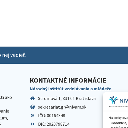
 nej vedieť.
KONTAKTNÉ INFORMÁCIE
Národný inštitút vzdelávania a mládeže
sti ako
Stromová 1, 831 01 Bratislava
sekretariat.gr@nivam.sk
anie
IČO: 00164348
skum,
Na poskytova
ukladanie a/
DIČ: 2020798714
é
umožní spraco