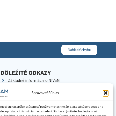
Nahlásiť chybu
DÔLEŽITÉ ODKAZY
Základné informácie o NIVaM
Kontakty
Spravovať Súhlas
Kariéra
Kde nás nájdete
nie tých najlepších skúseností používame technológie, ako sú súbory cookie na
Pracoviská NIVaM
alebo prístup k informáciám o zariadení. Súhlas s týmito technológiami nám
vávať údaje, ako je správanie pri prehliadaní alebo jedinečné ID na tejto stránke.