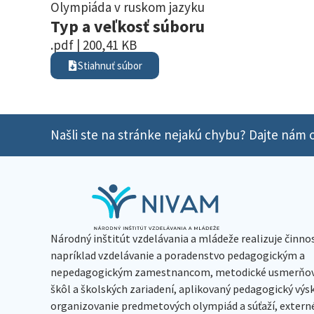
Olympiáda v ruskom jazyku
Typ a veľkosť súboru
.pdf | 200,41 KB
Stiahnuť súbor
Našli ste na stránke nejakú chybu? Dajte nám o
Národný inštitút vzdelávania a mládeže realizuje činno
napríklad vzdelávanie a poradenstvo pedagogickým a
nepedagogickým zamestnancom, metodické usmerňov
škôl a školských zariadení, aplikovaný pedagogický vý
organizovanie predmetových olympiád a súťaží, extern