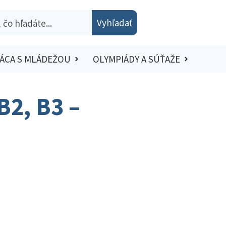
Vyhľadať
ÁCA S MLÁDEŽOU
OLYMPIÁDY A SÚŤAŽE
B2, B3 –