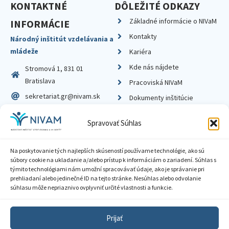
KONTAKTNÉ
DÔLEŽITÉ ODKAZY
Základné informácie o NIVaM
INFORMÁCIE
Kontakty
Národný inštitút vzdelávania a
mládeže
Kariéra
Kde nás nájdete
Stromová 1, 831 01
Bratislava
Pracoviská NIVaM
sekretariat.gr@nivam.sk
Dokumenty inštitúcie
IČO: 00164348
Knižnica
Spravovať Súhlas
DIČ: 2020798714
Na poskytovanie tých najlepších skúseností používame technológie, ako sú
súbory cookie na ukladanie a/alebo prístup k informáciám o zariadení. Súhlas s
týmito technológiami nám umožní spracovávať údaje, ako je správanie pri
prehliadaní alebo jedinečné ID na tejto stránke. Nesúhlas alebo odvolanie
Zásady ochrany súkromia
súhlasu môže nepriaznivo ovplyvniť určité vlastnosti a funkcie.
Vyhlásenie o prístupnosti
Prijať
Sprístupnenie informácií