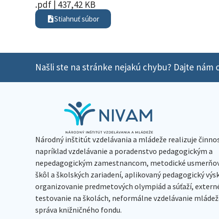
.pdf | 437,42 KB
Stiahnuť súbor
Našli ste na stránke nejakú chybu? Dajte nám o
Národný inštitút vzdelávania a mládeže realizuje činno
napríklad vzdelávanie a poradenstvo pedagogickým a
nepedagogickým zamestnancom, metodické usmerňov
škôl a školských zariadení, aplikovaný pedagogický vý
organizovanie predmetových olympiád a súťaží, extern
testovanie na školách, neformálne vzdelávanie mládeže
správa knižničného fondu.