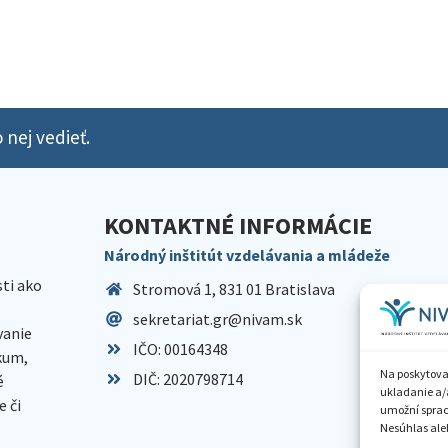
 nej vedieť.
KONTAKTNÉ INFORMÁCIE
Národný inštitút vzdelávania a mládeže
sti ako
Stromová 1, 831 01 Bratislava
sekretariat.gr@nivam.sk
anie
IČO: 00164348
skum,
Na poskytova
DIČ: 2020798714
é
ukladanie a/
 či
umožní spraco
Nesúhlas aleb