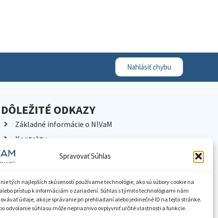
Nahlásiť chybu
DÔLEŽITÉ ODKAZY
Základné informácie o NIVaM
Kontakty
Kariéra
Spravovať Súhlas
Kde nás nájdete
Pracoviská NIVaM
nie tých najlepších skúseností používame technológie, ako sú súbory cookie na
alebo prístup k informáciám o zariadení. Súhlas s týmito technológiami nám
Dokumenty inštitúcie
vávať údaje, ako je správanie pri prehliadaní alebo jedinečné ID na tejto stránke.
o odvolanie súhlasu môže nepriaznivo ovplyvniť určité vlastnosti a funkcie.
Knižnica