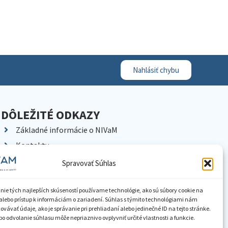
Nahlásiť chybu
DÔLEŽITÉ ODKAZY
Základné informácie o NIVaM
Kontakty
Kariéra
Spravovať Súhlas
Kde nás nájdete
Pracoviská NIVaM
nie tých najlepších skúseností používame technológie, ako sú súbory cookie na
alebo prístup k informáciám o zariadení. Súhlas s týmito technológiami nám
Dokumenty inštitúcie
vávať údaje, ako je správanie pri prehliadaní alebo jedinečné ID na tejto stránke.
o odvolanie súhlasu môže nepriaznivo ovplyvniť určité vlastnosti a funkcie.
Knižnica