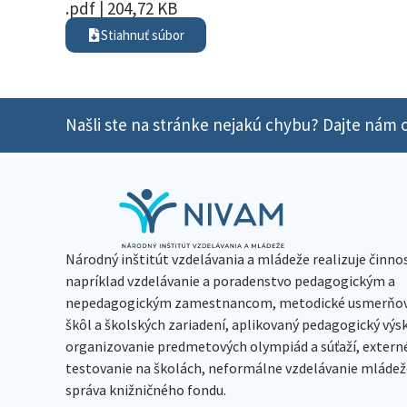
.pdf | 204,72 KB
Stiahnuť súbor
Našli ste na stránke nejakú chybu? Dajte nám o
Národný inštitút vzdelávania a mládeže realizuje činno
napríklad vzdelávanie a poradenstvo pedagogickým a
nepedagogickým zamestnancom, metodické usmerňov
škôl a školských zariadení, aplikovaný pedagogický vý
organizovanie predmetových olympiád a súťaží, extern
testovanie na školách, neformálne vzdelávanie mládeže
správa knižničného fondu.