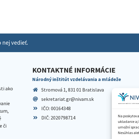
 nej vedieť.
KONTAKTNÉ INFORMÁCIE
Národný inštitút vzdelávania a mládeže
sti ako
Stromová 1, 831 01 Bratislava
sekretariat.gr@nivam.sk
anie
IČO: 00164348
skum,
Na poskytova
DIČ: 2020798714
é
ukladanie a/
 či
umožní spraco
Nesúhlas aleb