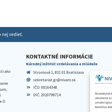
 nej vedieť.
KONTAKTNÉ INFORMÁCIE
Národný inštitút vzdelávania a mládeže
sti ako
Stromová 1, 831 01 Bratislava
sekretariat.gr@nivam.sk
anie
IČO: 00164348
skum,
Na poskytova
DIČ: 2020798714
é
ukladanie a/
 či
umožní spraco
Nesúhlas aleb