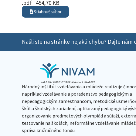
.pdf | 454,70 KB
Stiahnuť súbor
Našli ste na stránke nejakú chybu? Dajte nám o
Národný inštitút vzdelávania a mládeže realizuje činno
napríklad vzdelávanie a poradenstvo pedagogickým a
nepedagogickým zamestnancom, metodické usmerňov
škôl a školských zariadení, aplikovaný pedagogický vý
organizovanie predmetových olympiád a súťaží, extern
testovanie na školách, neformálne vzdelávanie mládeže
správa knižničného fondu.