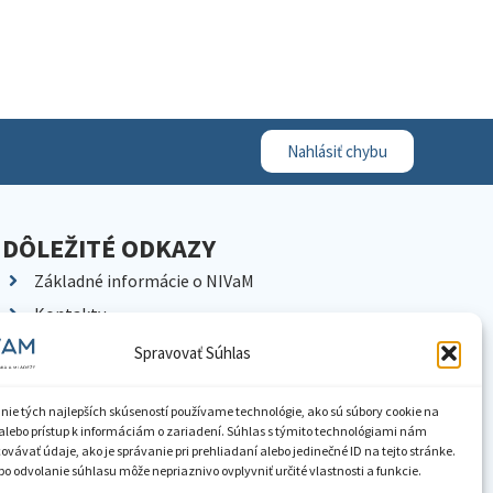
Nahlásiť chybu
DÔLEŽITÉ ODKAZY
Základné informácie o NIVaM
Kontakty
Kariéra
Spravovať Súhlas
Kde nás nájdete
Pracoviská NIVaM
nie tých najlepších skúseností používame technológie, ako sú súbory cookie na
alebo prístup k informáciám o zariadení. Súhlas s týmito technológiami nám
Dokumenty inštitúcie
vávať údaje, ako je správanie pri prehliadaní alebo jedinečné ID na tejto stránke.
o odvolanie súhlasu môže nepriaznivo ovplyvniť určité vlastnosti a funkcie.
Knižnica