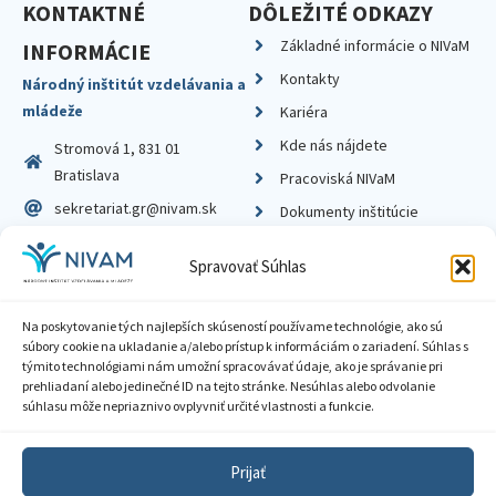
KONTAKTNÉ
DÔLEŽITÉ ODKAZY
Základné informácie o NIVaM
INFORMÁCIE
Kontakty
Národný inštitút vzdelávania a
mládeže
Kariéra
Kde nás nájdete
Stromová 1, 831 01
Bratislava
Pracoviská NIVaM
sekretariat.gr@nivam.sk
Dokumenty inštitúcie
IČO: 00164348
Knižnica
Spravovať Súhlas
DIČ: 2020798714
Na poskytovanie tých najlepších skúseností používame technológie, ako sú
súbory cookie na ukladanie a/alebo prístup k informáciám o zariadení. Súhlas s
týmito technológiami nám umožní spracovávať údaje, ako je správanie pri
prehliadaní alebo jedinečné ID na tejto stránke. Nesúhlas alebo odvolanie
Zásady ochrany súkromia
súhlasu môže nepriaznivo ovplyvniť určité vlastnosti a funkcie.
Vyhlásenie o prístupnosti
Prijať
Sprístupnenie informácií