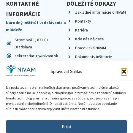
KONTAKTNÉ
DÔLEŽITÉ ODKAZY
Základné informácie o NIVaM
INFORMÁCIE
Kontakty
Národný inštitút vzdelávania a
mládeže
Kariéra
Kde nás nájdete
Stromová 1, 831 01
Bratislava
Pracoviská NIVaM
sekretariat.gr@nivam.sk
Dokumenty inštitúcie
IČO: 00164348
Knižnica
Spravovať Súhlas
DIČ: 2020798714
Na poskytovanie tých najlepších skúseností používame technológie, ako sú
súbory cookie na ukladanie a/alebo prístup k informáciám o zariadení. Súhlas s
týmito technológiami nám umožní spracovávať údaje, ako je správanie pri
prehliadaní alebo jedinečné ID na tejto stránke. Nesúhlas alebo odvolanie
Zásady ochrany súkromia
súhlasu môže nepriaznivo ovplyvniť určité vlastnosti a funkcie.
Vyhlásenie o prístupnosti
Prijať
Sprístupnenie informácií