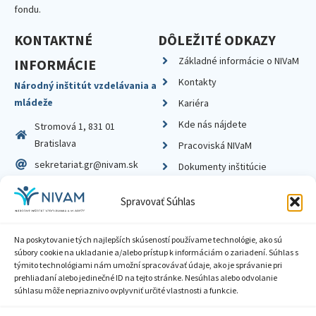
fondu.
KONTAKTNÉ
DÔLEŽITÉ ODKAZY
Základné informácie o NIVaM
INFORMÁCIE
Kontakty
Národný inštitút vzdelávania a
mládeže
Kariéra
Kde nás nájdete
Stromová 1, 831 01
Bratislava
Pracoviská NIVaM
sekretariat.gr@nivam.sk
Dokumenty inštitúcie
IČO: 00164348
Knižnica
Spravovať Súhlas
DIČ: 2020798714
Na poskytovanie tých najlepších skúseností používame technológie, ako sú
súbory cookie na ukladanie a/alebo prístup k informáciám o zariadení. Súhlas s
týmito technológiami nám umožní spracovávať údaje, ako je správanie pri
prehliadaní alebo jedinečné ID na tejto stránke. Nesúhlas alebo odvolanie
Zásady ochrany súkromia
súhlasu môže nepriaznivo ovplyvniť určité vlastnosti a funkcie.
Vyhlásenie o prístupnosti