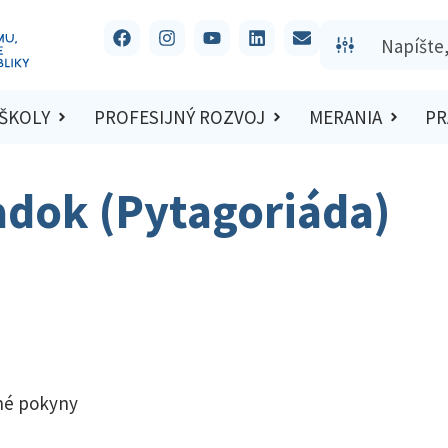
 ŠKOLY
PROFESIJNÝ ROZVOJ
MERANIA
PR
adok (Pytagoriáda)
né pokyny