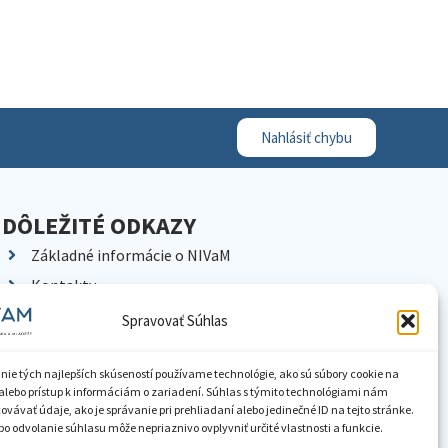
Nahlásiť chybu
DÔLEŽITÉ ODKAZY
Základné informácie o NIVaM
Kontakty
Kariéra
Spravovať Súhlas
Kde nás nájdete
Pracoviská NIVaM
nie tých najlepších skúseností používame technológie, ako sú súbory cookie na
alebo prístup k informáciám o zariadení. Súhlas s týmito technológiami nám
Dokumenty inštitúcie
vávať údaje, ako je správanie pri prehliadaní alebo jedinečné ID na tejto stránke.
o odvolanie súhlasu môže nepriaznivo ovplyvniť určité vlastnosti a funkcie.
Knižnica