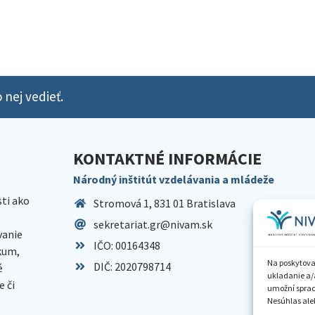
 nej vedieť.
KONTAKTNÉ INFORMÁCIE
Národný inštitút vzdelávania a mládeže
sti ako
Stromová 1, 831 01 Bratislava
sekretariat.gr@nivam.sk
anie
IČO: 00164348
skum,
Na poskytova
DIČ: 2020798714
é
ukladanie a/
 či
umožní spraco
Nesúhlas aleb