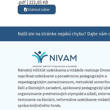
.pdf | 222,85 KB
Stiahnuť súbor
Našli ste na stránke nejakú chybu? Dajte nám o
Národný inštitút vzdelávania a mládeže realizuje činno
napríklad vzdelávanie a poradenstvo pedagogickým a
nepedagogickým zamestnancom, metodické usmerňov
škôl a školských zariadení, aplikovaný pedagogický vý
organizovanie predmetových olympiád a súťaží, extern
testovanie na školách, neformálne vzdelávanie mládeže
správa knižničného fondu.