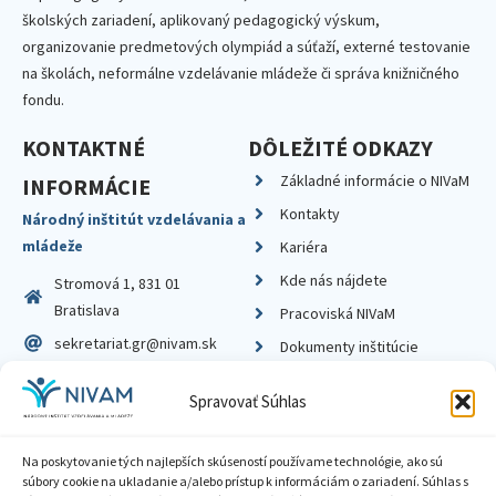
školských zariadení, aplikovaný pedagogický výskum,
organizovanie predmetových olympiád a súťaží, externé testovanie
na školách, neformálne vzdelávanie mládeže či správa knižničného
fondu.
KONTAKTNÉ
DÔLEŽITÉ ODKAZY
Základné informácie o NIVaM
INFORMÁCIE
Kontakty
Národný inštitút vzdelávania a
mládeže
Kariéra
Kde nás nájdete
Stromová 1, 831 01
Bratislava
Pracoviská NIVaM
sekretariat.gr@nivam.sk
Dokumenty inštitúcie
IČO: 00164348
Knižnica
Spravovať Súhlas
DIČ: 2020798714
Na poskytovanie tých najlepších skúseností používame technológie, ako sú
súbory cookie na ukladanie a/alebo prístup k informáciám o zariadení. Súhlas s