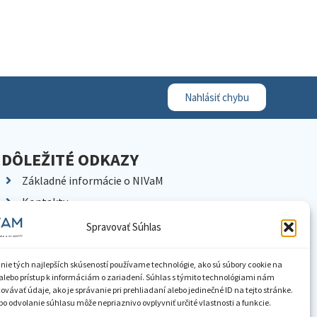
Nahlásiť chybu
DÔLEŽITÉ ODKAZY
Základné informácie o NIVaM
Kontakty
Kariéra
Spravovať Súhlas
Kde nás nájdete
Pracoviská NIVaM
nie tých najlepších skúseností používame technológie, ako sú súbory cookie na
alebo prístup k informáciám o zariadení. Súhlas s týmito technológiami nám
Dokumenty inštitúcie
vávať údaje, ako je správanie pri prehliadaní alebo jedinečné ID na tejto stránke.
o odvolanie súhlasu môže nepriaznivo ovplyvniť určité vlastnosti a funkcie.
Knižnica