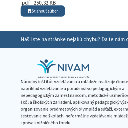
.pdf | 250,32 KB
Stiahnuť súbor
Našli ste na stránke nejakú chybu? Dajte nám o
Národný inštitút vzdelávania a mládeže realizuje činno
napríklad vzdelávanie a poradenstvo pedagogickým a
nepedagogickým zamestnancom, metodické usmerňov
škôl a školských zariadení, aplikovaný pedagogický vý
organizovanie predmetových olympiád a súťaží, extern
testovanie na školách, neformálne vzdelávanie mládeže
správa knižničného fondu.