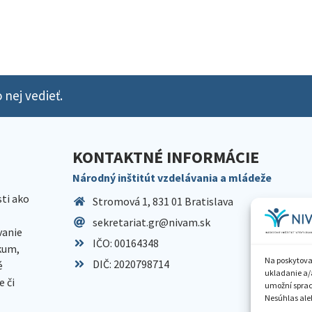
 nej vedieť.
KONTAKTNÉ INFORMÁCIE
Národný inštitút vzdelávania a mládeže
sti ako
Stromová 1, 831 01 Bratislava
sekretariat.gr@nivam.sk
anie
IČO: 00164348
skum,
Na poskytova
DIČ: 2020798714
é
ukladanie a/
 či
umožní spraco
Nesúhlas aleb