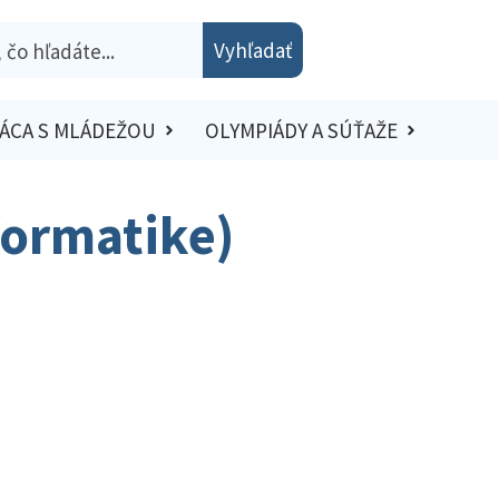
Vyhľadať
ÁCA S MLÁDEŽOU
OLYMPIÁDY A SÚŤAŽE
formatike)