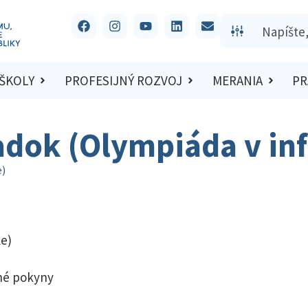
 ŠKOLY
PROFESIJNÝ ROZVOJ
MERANIA
PR
adok (Olympiáda v in
e)
e)
né pokyny