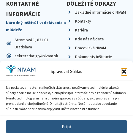
KONTAKTNÉ
DÔLEŽITÉ ODKAZY
Základné informácie o NIVaM
INFORMÁCIE
Kontakty
Národný inštitút vzdelávania a
mládeže
Kariéra
Kde nás nájdete
Stromová 1, 831 01
Bratislava
Pracoviská NIVaM
sekretariat.gr@nivam.sk
Dokumenty inštitúcie
IČO: 00164348
Knižnica
Spravovať Súhlas
DIČ: 2020798714
Na poskytovanie tých najlepších skúseností používame technológie, ako sú
súbory cookie na ukladanie a/alebo prístup k informáciám o zariadení. Súhlas s
týmito technológiami nám umožní spracovávať údaje, ako je správanie pri
prehliadaní alebo jedinečné ID na tejto stránke. Nesúhlas alebo odvolanie
Zásady ochrany súkromia
súhlasu môže nepriaznivo ovplyvniť určité vlastnosti a funkcie.
Vyhlásenie o prístupnosti
Prijať
Sprístupnenie informácií