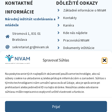
KONTAKTNÉ
DÔLEŽITÉ ODKAZY
Základné informácie o NIVaM
INFORMÁCIE
Kontakty
Národný inštitút vzdelávania a
mládeže
Kariéra
Kde nás nájdete
Stromová 1, 831 01
Bratislava
Pracoviská NIVaM
sekretariat.gr@nivam.sk
Dokumenty inštitúcie
IČO: 00164348
Knižnica
Spravovať Súhlas
DIČ: 2020798714
Na poskytovanie tých najlepších skúseností používame technológie, ako sú
súbory cookie na ukladanie a/alebo prístup k informáciám o zariadení. Súhlas s
týmito technológiami nám umožní spracovávať údaje, ako je správanie pri
prehliadaní alebo jedinečné ID na tejto stránke. Nesúhlas alebo odvolanie
Zásady ochrany súkromia
súhlasu môže nepriaznivo ovplyvniť určité vlastnosti a funkcie.
Vyhlásenie o prístupnosti
Prijať
Sprístupnenie informácií