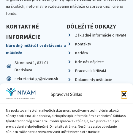
na školách, neformálne vzdelávanie mládeže či správa knižničného
fondu.
KONTAKTNÉ
DÔLEŽITÉ ODKAZY
Základné informácie o NIVaM
INFORMÁCIE
Kontakty
Národný inštitút vzdelávania a
mládeže
Kariéra
Kde nás nájdete
Stromová 1, 831 01
Bratislava
Pracoviská NIVaM
sekretariat.gr@nivam.sk
Dokumenty inštitúcie
IČO: 00164348
Knižnica
Spravovať Súhlas
DIČ: 2020798714
Na poskytovanie tých najlepších skúseností používame technológie, ako sú
súbory cookie na ukladanie a/alebo prístup k informáciám o zariadení. Súhlas s
týmito technológiami nám umožní spracovávať údaje, ako je správanie pri
prehliadaní alebo jedinečné ID na tejto stránke. Nesúhlas alebo odvolanie
Zásady ochrany súkromia
súhlasu môže nepriaznivo ovplyvniť určité vlastnosti a funkcie.