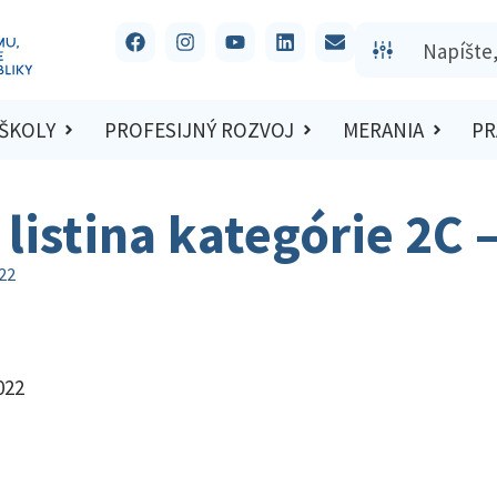
 ŠKOLY
PROFESIJNÝ ROZVOJ
MERANIA
PR
listina kategórie 2C 
022
022