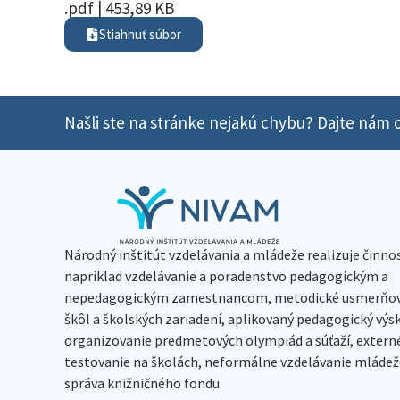
.pdf | 453,89 KB
Stiahnuť súbor
Našli ste na stránke nejakú chybu? Dajte nám o
Národný inštitút vzdelávania a mládeže realizuje činno
napríklad vzdelávanie a poradenstvo pedagogickým a
nepedagogickým zamestnancom, metodické usmerňov
škôl a školských zariadení, aplikovaný pedagogický vý
organizovanie predmetových olympiád a súťaží, extern
testovanie na školách, neformálne vzdelávanie mládeže
správa knižničného fondu.