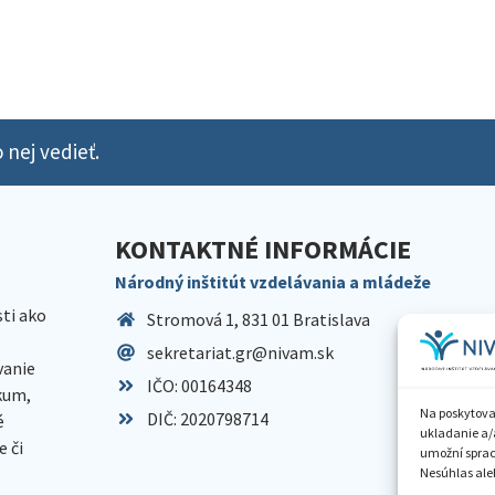
 nej vedieť.
KONTAKTNÉ INFORMÁCIE
Národný inštitút vzdelávania a mládeže
sti ako
Stromová 1, 831 01 Bratislava
sekretariat.gr@nivam.sk
anie
IČO: 00164348
skum,
Na poskytova
DIČ: 2020798714
é
ukladanie a/
 či
umožní spraco
Nesúhlas aleb