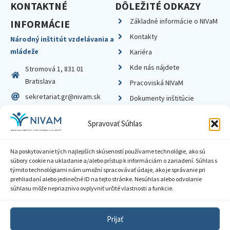
KONTAKTNÉ
DÔLEŽITÉ ODKAZY
Základné informácie o NIVaM
INFORMÁCIE
Kontakty
Národný inštitút vzdelávania a
mládeže
Kariéra
Kde nás nájdete
Stromová 1, 831 01
Bratislava
Pracoviská NIVaM
sekretariat.gr@nivam.sk
Dokumenty inštitúcie
IČO: 00164348
Knižnica
Spravovať Súhlas
DIČ: 2020798714
Na poskytovanie tých najlepších skúseností používame technológie, ako sú
súbory cookie na ukladanie a/alebo prístup k informáciám o zariadení. Súhlas s
týmito technológiami nám umožní spracovávať údaje, ako je správanie pri
prehliadaní alebo jedinečné ID na tejto stránke. Nesúhlas alebo odvolanie
Zásady ochrany súkromia
súhlasu môže nepriaznivo ovplyvniť určité vlastnosti a funkcie.
Vyhlásenie o prístupnosti
Prijať
Sprístupnenie informácií