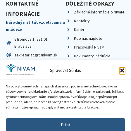
KONTAKTNÉ
DÔLEŽITÉ ODKAZY
Základné informácie o NIVaM
INFORMÁCIE
Kontakty
Národný inštitút vzdelávania a
mládeže
Kariéra
Kde nás nájdete
Stromová 1, 831 01
Bratislava
Pracoviská NIVaM
sekretariat.gr@nivam.sk
Dokumenty inštitúcie
IČO: 00164348
Knižnica
Spravovať Súhlas
DIČ: 2020798714
Na poskytovanie tých najlepších skúseností používame technológie, ako sú
súbory cookie na ukladanie a/alebo prístup k informáciám o zariadení. Súhlas s
týmito technológiami nám umožní spracovávať údaje, ako je správanie pri
prehliadaní alebo jedinečné ID na tejto stránke. Nesúhlas alebo odvolanie
Zásady ochrany súkromia
súhlasu môže nepriaznivo ovplyvniť určité vlastnosti a funkcie.
Vyhlásenie o prístupnosti
Prijať
Sprístupnenie informácií