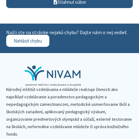
Stiahnuť súbor
Našli ste na stránke nejakú chybu? Dajte nám o nej vedieť.
Nahlásiť chybu
Národný inštitút vzdelávania a mládeže realizuje činnosti ako
napríklad vzdelávanie a poradenstvo pedagogickým a
nepedagogickým zamestnancom, metodické usmerňovanie škôl a
školských zariadení, aplikovaný pedagogický výskum,
organizovanie predmetových olympiád a súťaží, externé testovanie
na školách, neformálne vzdelávanie mládeže či správa knižničného
fondu.