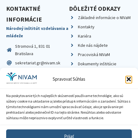
KONTAKTNÉ
DÔLEŽITÉ ODKAZY
Základné informácie o NIVaM
INFORMÁCIE
Kontakty
Národný inštitút vzdelávania a
mládeže
Kariéra
Kde nás nájdete
Stromová 1, 831 01
Bratislava
Pracoviská NIVaM
sekretariat.gr@nivam.sk
Dokumenty inštitúcie
IČO: 00164348
Knižnica
Spravovať Súhlas
DIČ: 2020798714
Na poskytovanie tých najlepších skúseností používame technológie, ako sú
súbory cookie na ukladanie a/alebo prístup k informáciám o zariadení. Súhlas s
týmito technológiami nám umožní spracovávať údaje, ako je správanie pri
prehliadaní alebo jedinečné ID na tejto stránke. Nesúhlas alebo odvolanie
Zásady ochrany súkromia
súhlasu môže nepriaznivo ovplyvniť určité vlastnosti a funkcie.
Vyhlásenie o prístupnosti
Prijať