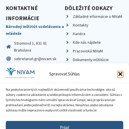
KONTAKTNÉ
DÔLEŽITÉ ODKAZY
Základné informácie o NIVaM
INFORMÁCIE
Kontakty
Národný inštitút vzdelávania a
mládeže
Kariéra
Kde nás nájdete
Stromová 1, 831 01
Bratislava
Pracoviská NIVaM
sekretariat.gr@nivam.sk
Dokumenty inštitúcie
IČO: 00164348
Knižnica
Spravovať Súhlas
DIČ: 2020798714
Na poskytovanie tých najlepších skúseností používame technológie, ako sú
súbory cookie na ukladanie a/alebo prístup k informáciám o zariadení. Súhlas s
týmito technológiami nám umožní spracovávať údaje, ako je správanie pri
prehliadaní alebo jedinečné ID na tejto stránke. Nesúhlas alebo odvolanie
Zásady ochrany súkromia
súhlasu môže nepriaznivo ovplyvniť určité vlastnosti a funkcie.
Vyhlásenie o prístupnosti
Prijať