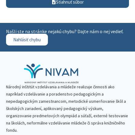
Stiahnuť súbor
Našli ste na stránke nejakú chybu? Dajte nám o nej vedieť.
Nahlásiť chybu
Národný inštitút vzdelávania a mládeže realizuje činnosti ako
napríklad vzdelávanie a poradenstvo pedagogickým a
nepedagogickým zamestnancom, metodické usmerňovanie škôl a
školských zariadení, aplikovaný pedagogický výskum,
organizovanie predmetových olympiád a súťaží, externé testovanie
na školách, neformálne vzdelávanie mládeže či správa knižničného
fondu.